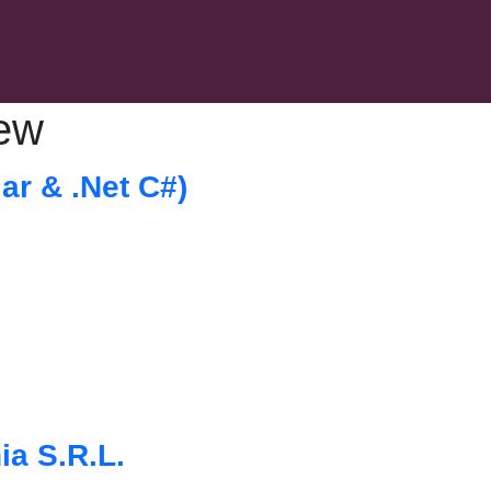
iew
ar & .Net C#)
a S.R.L.