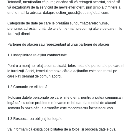
Totodată, menționăm că puteți oricând să vă retrageți acordul, adică să
vă dezabonați de la serviciul de newsletter oferit, prin simpla trimitere a
unui e-mail la adresa:
dataprotection_quest@quest-global.com
.
Categoriile de date pe care le preluăm sunt următoarele: nume,
prenume, adresă, număr de telefon, e-mail precum și altele pe care ni le
furnizați direct.
Partener de afaceri sau reprezentant al unui partener de afaceri
1.1 Îndeplinirea relaţiilor contractuale
Pentru a menține relația contractuală, folosim datele personale pe care ni
le furnizați. Astfel, temeiul pe baza căreia acționăm este contractul pe
care l-ați semnat de comun acord.
1.2 Comunicare eficientă
Folosim datele personale pe care ni le oferiți, pentru a putea comunica în
legătură cu orice probleme relevante referitoare la mediul de afaceri.
Temeiul în baza căruia acționăm este tot contractul încheiat cu dvs.
1.3 Respectarea obligaţiilor legale
Vă informăm că există posibilitatea de a folosi și procesa datele dvs.