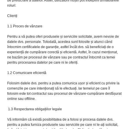
de prelucrare a datelor. Astfel, utilizatorii noștri pot îndeplini următoarele
roluri:
Clienți
1.1 Proces de vânzare
Pentru a vă putea oferi produsele și serviciile solicitate, avem nevoie de
datele dvs. personale. Totodată, acestea sunt folosite și atunci când
întocmim certificatele de garanție, astfel încât dvs. să beneficiați de o
experiență de cumpărare corectă și eficientă. Astfel, în cazul menționat,
ne bazăm pe procesul de vânzare sau pe contractul întocmit ca temei
pentru procesarea datelor pe care ni le oferiți.
1.2 Comunicare eficientă
Folosim datele dvs. pentru a putea comunica ușor și eficient cu privire la
comenzile pe care intenționați să le efectuați. Iar temeiul pe care îl
folosim este tot contractul sau procesul de vânzare-cumpărare desfășurat
online sau offiline.
1.3 Respectarea obligațiilor legale
Vă informăm că există posibilitatea de a folosi și procesa datele dvs.
pentru a putea furniza produsele sau serviciile pe care ni le-ați solicitat,