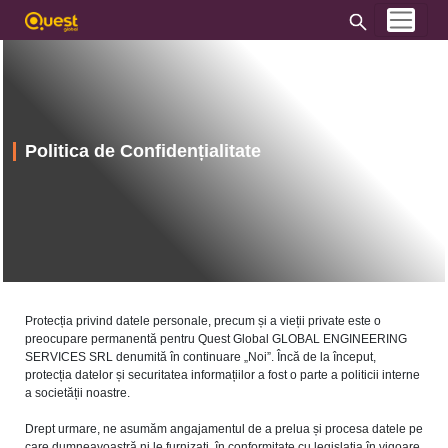
Politica de Confidențialitate
Protecția privind datele personale, precum și a vieții private este o
preocupare permanentă pentru Quest Global GLOBAL ENGINEERING
SERVICES SRL denumită în continuare „Noi”. Încă de la început,
protecția datelor și securitatea informațiilor a fost o parte a politicii interne
a societății noastre.
Drept urmare, ne asumăm angajamentul de a prelua și procesa datele pe
care dumneavoastră ni le furnizați, în conformitate cu legislația în vigoare