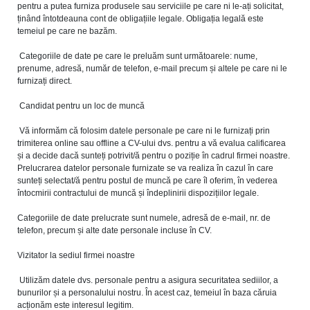
pentru a putea furniza produsele sau serviciile pe care ni le-ați solicitat,
ținând întotdeauna cont de obligațiile legale. Obligația legală este
temeiul pe care ne bazăm.
Categoriile de date pe care le preluăm sunt următoarele: nume,
prenume, adresă, număr de telefon, e-mail precum și altele pe care ni le
furnizați direct.
Candidat pentru un loc de muncă
Vă informăm că folosim datele personale pe care ni le furnizați prin
trimiterea online sau offline a CV-ului dvs. pentru a vă evalua calificarea
și a decide dacă sunteți potrivit/ă pentru o poziție în cadrul firmei noastre.
Prelucrarea datelor personale furnizate se va realiza în cazul în care
sunteți selectat/ă pentru postul de muncă pe care îl oferim, în vederea
întocmirii contractului de muncă și îndeplinirii dispozițiilor legale.
Categoriile de date prelucrate sunt numele, adresă de e-mail, nr. de
telefon, precum și alte date personale incluse în CV.
Vizitator la sediul firmei noastre
Utilizăm datele dvs. personale pentru a asigura securitatea sediilor, a
bunurilor și a personalului nostru. În acest caz, temeiul în baza căruia
acționăm este interesul legitim.