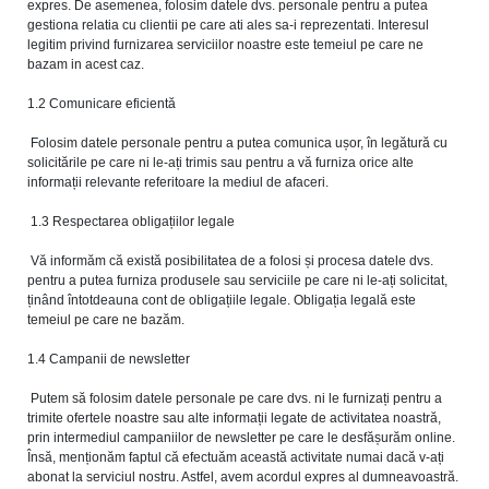
expres. De asemenea, folosim datele dvs. personale pentru a putea
gestiona relatia cu clientii pe care ati ales sa-i reprezentati. Interesul
legitim privind furnizarea serviciilor noastre este temeiul pe care ne
bazam in acest caz.
1.2 Comunicare eficientă
Folosim datele personale pentru a putea comunica ușor, în legătură cu
solicitările pe care ni le-ați trimis sau pentru a vă furniza orice alte
informații relevante referitoare la mediul de afaceri.
1.3 Respectarea obligațiilor legale
Vă informăm că există posibilitatea de a folosi și procesa datele dvs.
pentru a putea furniza produsele sau serviciile pe care ni le-ați solicitat,
ținând întotdeauna cont de obligațiile legale. Obligația legală este
temeiul pe care ne bazăm.
1.4 Campanii de newsletter
Putem să folosim datele personale pe care dvs. ni le furnizați pentru a
trimite ofertele noastre sau alte informații legate de activitatea noastră,
prin intermediul campaniilor de newsletter pe care le desfășurăm online.
Însă, menționăm faptul că efectuăm această activitate numai dacă v-ați
abonat la serviciul nostru. Astfel, avem acordul expres al dumneavoastră.