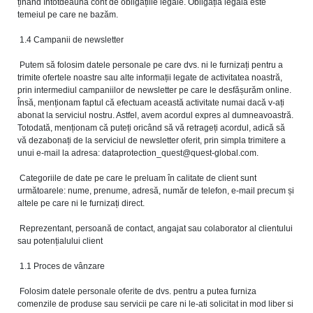
ținând întotdeauna cont de obligațiile legale. Obligația legală este
temeiul pe care ne bazăm.
1.4 Campanii de newsletter
Putem să folosim datele personale pe care dvs. ni le furnizați pentru a
trimite ofertele noastre sau alte informații legate de activitatea noastră,
prin intermediul campaniilor de newsletter pe care le desfășurăm online.
Însă, menționam faptul că efectuam această activitate numai dacă v-ați
abonat la serviciul nostru. Astfel, avem acordul expres al dumneavoastră.
Totodată, menționam că puteți oricând să vă retrageți acordul, adică să
vă dezabonați de la serviciul de newsletter oferit, prin simpla trimitere a
unui e-mail la adresa:
dataprotection_quest@quest-global.com
.
Categoriile de date pe care le preluam în calitate de client sunt
următoarele: nume, prenume, adresă, număr de telefon, e-mail precum și
altele pe care ni le furnizați direct.
Reprezentant, persoană de contact, angajat sau colaborator al clientului
sau potențialului client
1.1 Proces de vânzare
Folosim datele personale oferite de dvs. pentru a putea furniza
comenzile de produse sau servicii pe care ni le-ati solicitat in mod liber si