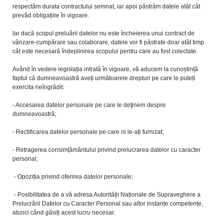
respectăm durata contractului semnat, iar apoi păstrăm datele atât cât
prevăd obligațiile în vigoare.
Iar dacă scopul preluării datelor nu este încheierea unui contract de
vânzare-cumpărare sau colaborare, datele vor fi păstrate doar atât timp
cât este necesară îndeplinirea scopului pentru care au fost colectate.
Având în vedere legislația intrată în vigoare, vă aducem la cunoștință
faptul că dumneavoastră aveți următoarele drepturi pe care le puteți
exercita neîngrădit:
- Accesarea datelor personale pe care le deţinem despre
dumneavoastră;
- Rectificarea datelor personale pe care ni le-ați furnizat;
- Retragerea consimțământului privind prelucrarea datelor cu caracter
personal;
- Opoziția privind oferirea datelor personale;
- Posibilitatea de a vă adresa Autorității Naționale de Supraveghere a
Prelucrării Datelor cu Caracter Personal sau altor instanțe competențe,
atunci când găsiți acest lucru necesar.