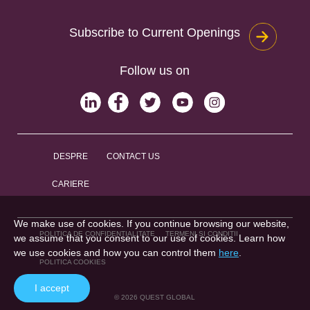
Subscribe to Current Openings
Follow us on
DESPRE
CONTACT US
CARIERE
We make use of cookies. If you continue browsing our website,
POLITICA DE CONFIDENȚIALITATE
TERMENI ȘI CONDIȚII
we assume that you consent to our use of cookies. Learn how
we use cookies and how you can control them
here
.
POLITICA COOKIES
I accept
© 2026 QUEST GLOBAL