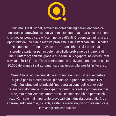
Suntem Quest Global, activăm în domeniul ingineriei, dar ceea ce
construim cu adevărat este un viitor mai luminos. Nu doar ceea ce facem,
ci și motivul pentru care o facem ne face diferiți. Credem că ingineria are
oportunitatea unică de a rezolva problemele de astăzi care stau în calea
zilei de mâine. Timp de 25 de ani, ne-am străduit să fim cel mai de
încredere partener pentru cele mai dificile probleme de inginerie din
lume. Suntem organizație globală cu sediul în Singapore, ne desfășurăm
acivitatea în 18 țări, cu 78 de centre globale de livrare, conduse de peste
20.000 de angajați extraordinari care fac imposibilul posibil în fiecare zi.
Quest Global aduce cunoștințe aprofundate în industrie și expertiza
digitală pentru a oferi servicii globale de inginerie de produs E2E.
Adunăm tehnologii și industrii împreună cu contribuțiile diverselor
persoane și domeniile lor de expertiză pentru a rezolva problemele mai
bine, mai rapid. Această abordare multidimensională ne permite să
rezolvăm cele mai importante provocări din industria aerospațială, de
apărare, auto, energie, hi-Tech, asistență medicală, dispozitive medicale,
feroviar și semiconductore.