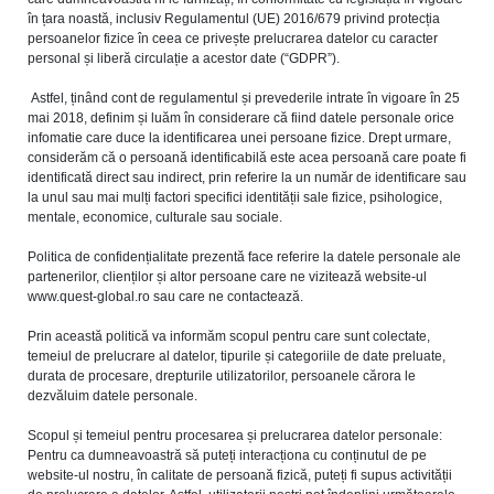
în țara noastă, inclusiv Regulamentul (UE) 2016/679 privind protecția
persoanelor fizice în ceea ce privește prelucrarea datelor cu caracter
personal și liberă circulație a acestor date (“GDPR”).
Astfel, ținând cont de regulamentul și prevederile intrate în vigoare în 25
mai 2018, definim și luăm în considerare că fiind datele personale orice
infomatie care duce la identificarea unei persoane fizice. Drept urmare,
considerăm că o persoană identificabilă este acea persoană care poate fi
identificată direct sau indirect, prin referire la un număr de identificare sau
la unul sau mai mulți factori specifici identității sale fizice, psihologice,
mentale, economice, culturale sau sociale.
Politica de confidențialitate prezentă face referire la datele personale ale
partenerilor, clienților și altor persoane care ne vizitează website-ul
www.quest-global.ro sau care ne contactează.
Prin această politică va informăm scopul pentru care sunt colectate,
temeiul de prelucrare al datelor, tipurile și categoriile de date preluate,
durata de procesare, drepturile utilizatorilor, persoanele cărora le
dezvăluim datele personale.
Scopul și temeiul pentru procesarea și prelucrarea datelor personale:
Pentru ca dumneavoastră să puteți interacționa cu conținutul de pe
website-ul nostru, în calitate de persoană fizică, puteți fi supus activității