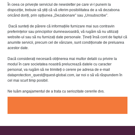
În ceea ce privește serviciul de newsletter pe care vi-l punem la
dispoziție, trebuie să știți că vă oferim posibilitatea de a vă dezabona
oricând doriți, prin opțiunea „Dezabonare” sau „Unsubscribe”.
Dacă sunteți de părere că informațiile furnizare mai sus contravin
preferințelor sau principiilor dumneavoastră, vă rugăm să nu utilizați
website-ul sau să nu furnizați date personale. Țineți însă cont de faptul că
anumite servicii, precum cel de vânzare, sunt condiționate de preluarea
acestor date.
Dacă considerați necesară obținerea mai multor detalii cu privire la
modul în care societatea noastră prelucrează datele cu caracter
personal, va rugăm să ne trimiteți o cerere pe adresa de e-mail
dataprotection_quest@quest-global.com
, iar noi o să vă răspundem în
cel mai scurt timp posibil.
Ne luăm angajamentul de a trata cu seriozitate cererile dvs.