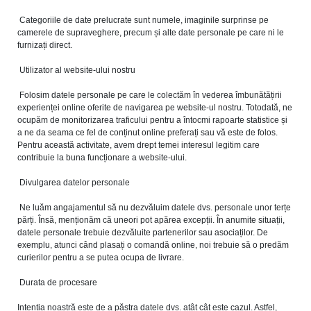
Categoriile de date prelucrate sunt numele, imaginile surprinse pe
camerele de supraveghere, precum și alte date personale pe care ni le
furnizați direct.
Utilizator al website-ului nostru
Folosim datele personale pe care le colectăm în vederea îmbunătățirii
experienței online oferite de navigarea pe website-ul nostru. Totodată, ne
ocupăm de monitorizarea traficului pentru a întocmi rapoarte statistice și
a ne da seama ce fel de conținut online preferați sau vă este de folos.
Pentru această activitate, avem drept temei interesul legitim care
contribuie la buna funcționare a website-ului.
Divulgarea datelor personale
Ne luăm angajamentul să nu dezvăluim datele dvs. personale unor terțe
părți. Însă, menționăm că uneori pot apărea excepții. În anumite situații,
datele personale trebuie dezvăluite partenerilor sau asociaților. De
exemplu, atunci când plasați o comandă online, noi trebuie să o predăm
curierilor pentru a se putea ocupa de livrare.
Durata de procesare
Intenția noastră este de a păstra datele dvs. atât cât este cazul. Astfel,