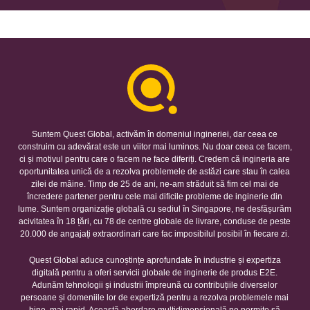
Suntem Quest Global, activăm în domeniul ingineriei, dar ceea ce
construim cu adevărat este un viitor mai luminos. Nu doar ceea ce facem,
ci și motivul pentru care o facem ne face diferiți. Credem că ingineria are
oportunitatea unică de a rezolva problemele de astăzi care stau în calea
zilei de mâine. Timp de 25 de ani, ne-am străduit să fim cel mai de
încredere partener pentru cele mai dificile probleme de inginerie din
lume. Suntem organizație globală cu sediul în Singapore, ne desfășurăm
acivitatea în 18 țări, cu 78 de centre globale de livrare, conduse de peste
20.000 de angajați extraordinari care fac imposibilul posibil în fiecare zi.
Quest Global aduce cunoștințe aprofundate în industrie și expertiza
digitală pentru a oferi servicii globale de inginerie de produs E2E.
Adunăm tehnologii și industrii împreună cu contribuțiile diverselor
persoane și domeniile lor de expertiză pentru a rezolva problemele mai
bine, mai rapid. Această abordare multidimensională ne permite să