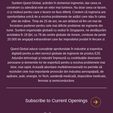
Suntem Quest Global, activăm în domeniul ingineriei, dar ceea ce
construim cu adevărat este un viitor mai luminos. Nu doar ceea ce facem,
ci și motivul pentru care o facem ne face diferiți. Credem că ingineria are
oportunitatea unică de a rezolva problemele de astăzi care stau în calea
zilei de mâine. Timp de 25 de ani, ne-am străduit să fim cel mai de
încredere partener pentru cele mai dificile probleme de inginerie din
lume. Suntem organizație globală cu sediul în Singapore, ne desfășurăm
acivitatea în 18 țări, cu 78 de centre globale de livrare, conduse de peste
20.000 de angajați extraordinari care fac imposibilul posibil în fiecare zi.
Quest Global aduce cunoștințe aprofundate în industrie și expertiza
digitală pentru a oferi servicii globale de inginerie de produs E2E.
Adunăm tehnologii și industrii împreună cu contribuțiile diverselor
persoane și domeniile lor de expertiză pentru a rezolva problemele mai
bine, mai rapid. Această abordare multidimensională ne permite să
rezolvăm cele mai importante provocări din industria aerospațială, de
apărare, auto, energie, hi-Tech, asistență medicală, dispozitive medicale,
feroviar și semiconductore.
Subscribe to Current Openings