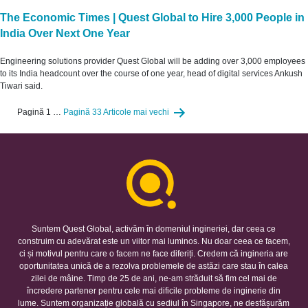
The Economic Times | Quest Global to Hire 3,000 People in
India Over Next One Year
Engineering solutions provider Quest Global will be adding over 3,000 employees
to its India headcount over the course of one year, head of digital services Ankush
Tiwari said.
Paginație
Pagină 1
…
Pagină 33
Articole
mai vechi
articole
Suntem Quest Global, activăm în domeniul ingineriei, dar ceea ce
construim cu adevărat este un viitor mai luminos. Nu doar ceea ce facem,
ci și motivul pentru care o facem ne face diferiți. Credem că ingineria are
oportunitatea unică de a rezolva problemele de astăzi care stau în calea
zilei de mâine. Timp de 25 de ani, ne-am străduit să fim cel mai de
încredere partener pentru cele mai dificile probleme de inginerie din
lume. Suntem organizație globală cu sediul în Singapore, ne desfășurăm