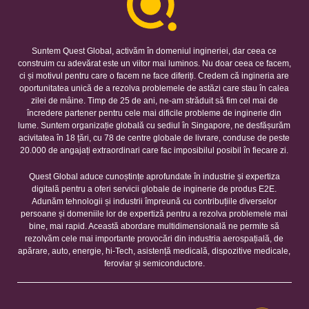
Suntem Quest Global, activăm în domeniul ingineriei, dar ceea ce
construim cu adevărat este un viitor mai luminos. Nu doar ceea ce facem,
ci și motivul pentru care o facem ne face diferiți. Credem că ingineria are
oportunitatea unică de a rezolva problemele de astăzi care stau în calea
zilei de mâine. Timp de 25 de ani, ne-am străduit să fim cel mai de
încredere partener pentru cele mai dificile probleme de inginerie din
lume. Suntem organizație globală cu sediul în Singapore, ne desfășurăm
acivitatea în 18 țări, cu 78 de centre globale de livrare, conduse de peste
20.000 de angajați extraordinari care fac imposibilul posibil în fiecare zi.
Quest Global aduce cunoștințe aprofundate în industrie și expertiza
digitală pentru a oferi servicii globale de inginerie de produs E2E.
Adunăm tehnologii și industrii împreună cu contribuțiile diverselor
persoane și domeniile lor de expertiză pentru a rezolva problemele mai
bine, mai rapid. Această abordare multidimensională ne permite să
rezolvăm cele mai importante provocări din industria aerospațială, de
apărare, auto, energie, hi-Tech, asistență medicală, dispozitive medicale,
feroviar și semiconductore.