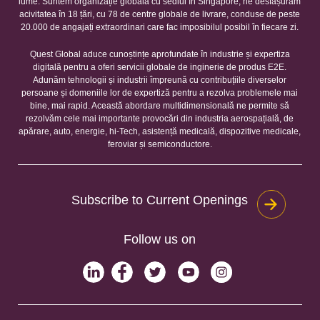
lume. Suntem organizație globală cu sediul în Singapore, ne desfășurăm
acivitatea în 18 țări, cu 78 de centre globale de livrare, conduse de peste
20.000 de angajați extraordinari care fac imposibilul posibil în fiecare zi.
Quest Global aduce cunoștințe aprofundate în industrie și expertiza
digitală pentru a oferi servicii globale de inginerie de produs E2E.
Adunăm tehnologii și industrii împreună cu contribuțiile diverselor
persoane și domeniile lor de expertiză pentru a rezolva problemele mai
bine, mai rapid. Această abordare multidimensională ne permite să
rezolvăm cele mai importante provocări din industria aerospațială, de
apărare, auto, energie, hi-Tech, asistență medicală, dispozitive medicale,
feroviar și semiconductore.
Subscribe to Current Openings
Follow us on