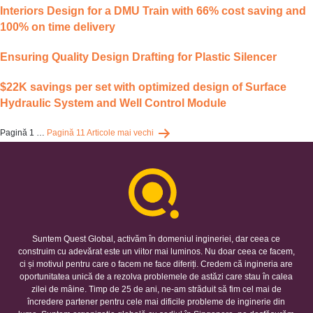
Interiors Design for a DMU Train with 66% cost saving and
100% on time delivery
Ensuring Quality Design Drafting for Plastic Silencer
$22K savings per set with optimized design of Surface
Hydraulic System and Well Control Module
Paginație
Pagină 1
…
Pagină 11
Articole
mai vechi
articole
Suntem Quest Global, activăm în domeniul ingineriei, dar ceea ce
construim cu adevărat este un viitor mai luminos. Nu doar ceea ce facem,
ci și motivul pentru care o facem ne face diferiți. Credem că ingineria are
oportunitatea unică de a rezolva problemele de astăzi care stau în calea
zilei de mâine. Timp de 25 de ani, ne-am străduit să fim cel mai de
încredere partener pentru cele mai dificile probleme de inginerie din