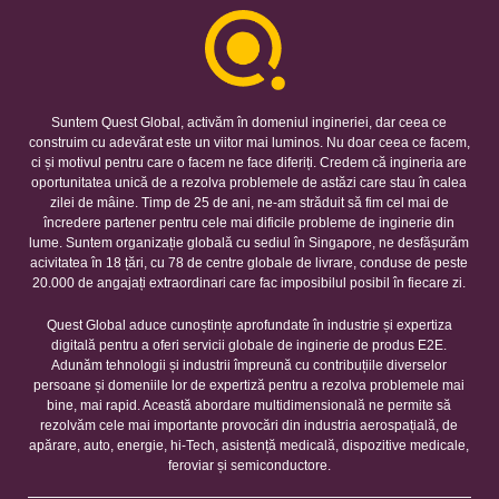
Suntem Quest Global, activăm în domeniul ingineriei, dar ceea ce
construim cu adevărat este un viitor mai luminos. Nu doar ceea ce facem,
ci și motivul pentru care o facem ne face diferiți. Credem că ingineria are
oportunitatea unică de a rezolva problemele de astăzi care stau în calea
zilei de mâine. Timp de 25 de ani, ne-am străduit să fim cel mai de
încredere partener pentru cele mai dificile probleme de inginerie din
lume. Suntem organizație globală cu sediul în Singapore, ne desfășurăm
acivitatea în 18 țări, cu 78 de centre globale de livrare, conduse de peste
20.000 de angajați extraordinari care fac imposibilul posibil în fiecare zi.
Quest Global aduce cunoștințe aprofundate în industrie și expertiza
digitală pentru a oferi servicii globale de inginerie de produs E2E.
Adunăm tehnologii și industrii împreună cu contribuțiile diverselor
persoane și domeniile lor de expertiză pentru a rezolva problemele mai
bine, mai rapid. Această abordare multidimensională ne permite să
rezolvăm cele mai importante provocări din industria aerospațială, de
apărare, auto, energie, hi-Tech, asistență medicală, dispozitive medicale,
feroviar și semiconductore.