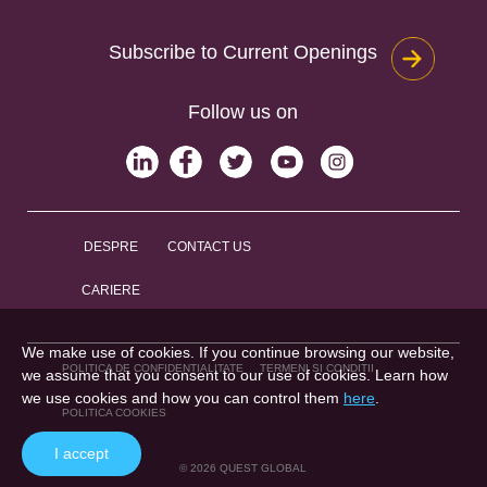
Subscribe to Current Openings
Follow us on
DESPRE
CONTACT US
CARIERE
We make use of cookies. If you continue browsing our website,
POLITICA DE CONFIDENȚIALITATE
TERMENI ȘI CONDIȚII
we assume that you consent to our use of cookies. Learn how
we use cookies and how you can control them
here
.
POLITICA COOKIES
I accept
© 2026 QUEST GLOBAL