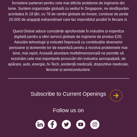
încredere partener pentru cele mai dificile probleme de inginerie din
lume. Suntem organizație globală cu sediul în Singapore, ne desfășurăm
acivitatea în 18 țări, cu 78 de centre globale de livrare, conduse de peste
20.000 de angajați extraordinari care fac imposibilul posibil în fiecare zi.
Quest Global aduce cunoștințe aprofundate în industrie și expertiza
digitală pentru a oferi servicii globale de inginerie de produs E2E.
Adunăm tehnologii și industrii împreună cu contribuțiile diverselor
persoane și domeniile lor de expertiză pentru a rezolva problemele mai
bine, mai rapid. Această abordare multidimensională ne permite să
rezolvăm cele mai importante provocări din industria aerospațială, de
apărare, auto, energie, hi-Tech, asistență medicală, dispozitive medicale,
feroviar și semiconductore.
Subscribe to Current Openings
Follow us on