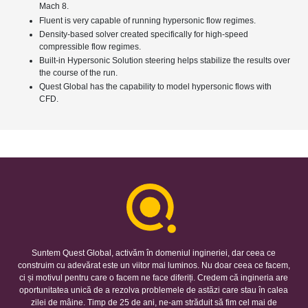
Mach 8.
Fluent is very capable of running hypersonic flow regimes.
Density-based solver created specifically for high-speed
compressible flow regimes.
Built-in Hypersonic Solution steering helps stabilize the results over
the course of the run.
Quest Global has the capability to model hypersonic flows with
CFD.
Suntem Quest Global, activăm în domeniul ingineriei, dar ceea ce
construim cu adevărat este un viitor mai luminos. Nu doar ceea ce facem,
ci și motivul pentru care o facem ne face diferiți. Credem că ingineria are
oportunitatea unică de a rezolva problemele de astăzi care stau în calea
zilei de mâine. Timp de 25 de ani, ne-am străduit să fim cel mai de