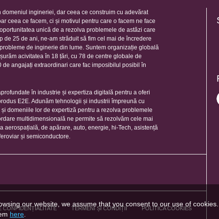
 domeniul ingineriei, dar ceea ce construim cu adevărat
oar ceea ce facem, ci și motivul pentru care o facem ne face
e oportunitatea unică de a rezolva problemele de astăzi care
mp de 25 de ani, ne-am străduit să fim cel mai de încredere
e probleme de inginerie din lume. Suntem organizație globală
șurăm acivitatea în 18 țări, cu 78 de centre globale de
de angajați extraordinari care fac imposibilul posibil în
rofundate în industrie și expertiza digitală pentru a oferi
 produs E2E. Adunăm tehnologii și industrii împreună cu
e și domeniile lor de expertiză pentru a rezolva problemele
ordare multidimensională ne permite să rezolvăm cele mai
ia aerospațială, de apărare, auto, energie, hi-Tech, asistență
feroviar și semiconductore.
owsing our website, we assume that you consent to our use of cookies
E CONFIDENȚIALITATE
TERMENI ȘI CONDIȚII
POLITICA COOKIES
hem
here
.