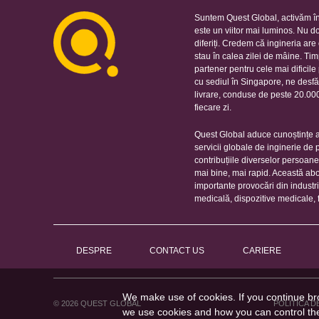
Suntem Quest Global, activăm în
este un viitor mai luminos. Nu d
diferiți. Credem că ingineria ar
stau în calea zilei de mâine. Ti
partener pentru cele mai dificil
cu sediul în Singapore, ne desfă
livrare, conduse de peste 20.000 
fiecare zi.
Quest Global aduce cunoștințe ap
servicii globale de inginerie de
contribuțiile diverselor persoan
mai bine, mai rapid. Această ab
importante provocări din industr
medicală, dispozitive medicale, 
DESPRE
CONTACT US
CARIERE
We make use of cookies. If you continue br
© 2026 QUEST GLOBAL
POLITICA D
we use cookies and how you can control t