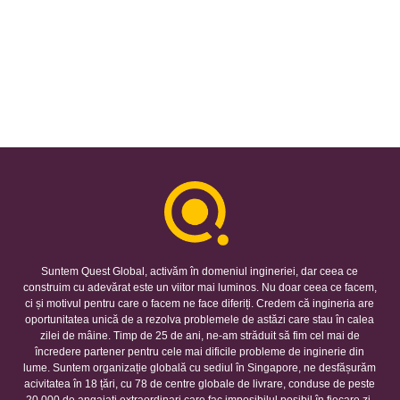
Suntem Quest Global, activăm în domeniul ingineriei, dar ceea ce
construim cu adevărat este un viitor mai luminos. Nu doar ceea ce facem,
ci și motivul pentru care o facem ne face diferiți. Credem că ingineria are
oportunitatea unică de a rezolva problemele de astăzi care stau în calea
zilei de mâine. Timp de 25 de ani, ne-am străduit să fim cel mai de
încredere partener pentru cele mai dificile probleme de inginerie din
lume. Suntem organizație globală cu sediul în Singapore, ne desfășurăm
acivitatea în 18 țări, cu 78 de centre globale de livrare, conduse de peste
20.000 de angajați extraordinari care fac imposibilul posibil în fiecare zi.