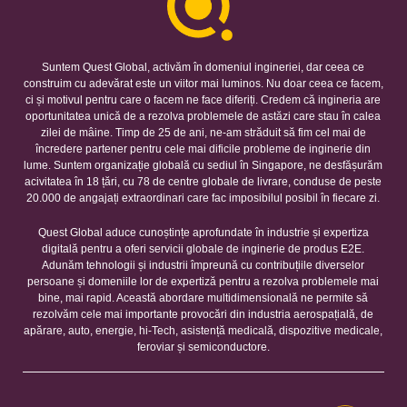
Suntem Quest Global, activăm în domeniul ingineriei, dar ceea ce
construim cu adevărat este un viitor mai luminos. Nu doar ceea ce facem,
ci și motivul pentru care o facem ne face diferiți. Credem că ingineria are
oportunitatea unică de a rezolva problemele de astăzi care stau în calea
zilei de mâine. Timp de 25 de ani, ne-am străduit să fim cel mai de
încredere partener pentru cele mai dificile probleme de inginerie din
lume. Suntem organizație globală cu sediul în Singapore, ne desfășurăm
acivitatea în 18 țări, cu 78 de centre globale de livrare, conduse de peste
20.000 de angajați extraordinari care fac imposibilul posibil în fiecare zi.
Quest Global aduce cunoștințe aprofundate în industrie și expertiza
digitală pentru a oferi servicii globale de inginerie de produs E2E.
Adunăm tehnologii și industrii împreună cu contribuțiile diverselor
persoane și domeniile lor de expertiză pentru a rezolva problemele mai
bine, mai rapid. Această abordare multidimensională ne permite să
rezolvăm cele mai importante provocări din industria aerospațială, de
apărare, auto, energie, hi-Tech, asistență medicală, dispozitive medicale,
feroviar și semiconductore.