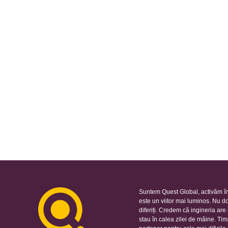
Suntem Quest Global, activăm în
este un viitor mai luminos. Nu d
diferiți. Credem că ingineria ar
stau în calea zilei de mâine. Ti