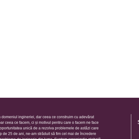
 domeniul ingineriei, dar ceea ce construim cu adevărat
oar ceea ce facem, ci și motivul pentru care o facem ne face
e oportunitatea unică de a rezolva problemele de astăzi care
mp de 25 de ani, ne-am străduit să fim cel mai de încredere