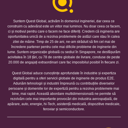
Suntem Quest Global, activăm în domeniul ingineriei, dar ceea ce
construim cu adevărat este un viitor mai luminos. Nu doar ceea ce facem,
ci și motivul pentru care o facem ne face diferiți. Credem că ingineria are
oportunitatea unică de a rezolva problemele de astăzi care stau în calea
zilei de mâine. Timp de 25 de ani, ne-am străduit să fim cel mai de
încredere partener pentru cele mai dificile probleme de inginerie din
lume. Suntem organizație globală cu sediul în Singapore, ne desfășurăm
acivitatea în 18 țări, cu 78 de centre globale de livrare, conduse de peste
20.000 de angajați extraordinari care fac imposibilul posibil în fiecare zi.
Quest Global aduce cunoștințe aprofundate în industrie și expertiza
digitală pentru a oferi servicii globale de inginerie de produs E2E.
Adunăm tehnologii și industrii împreună cu contribuțiile diverselor
persoane și domeniile lor de expertiză pentru a rezolva problemele mai
bine, mai rapid. Această abordare multidimensională ne permite să
rezolvăm cele mai importante provocări din industria aerospațială, de
apărare, auto, energie, hi-Tech, asistență medicală, dispozitive medicale,
feroviar și semiconductore.