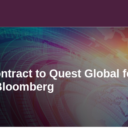
ract to Quest Global f
 Bloomberg