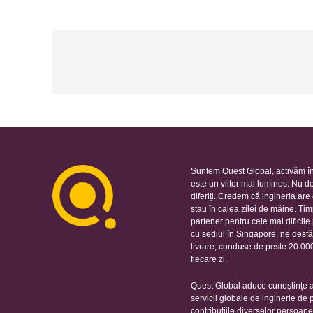
Suntem Quest Global, activăm în
este un viitor mai luminos. Nu d
diferiți. Credem că ingineria ar
stau în calea zilei de mâine. Ti
partener pentru cele mai dificil
cu sediul în Singapore, ne desfă
livrare, conduse de peste 20.000 
fiecare zi.
Quest Global aduce cunoștințe ap
servicii globale de inginerie de
contribuțiile diverselor persoan