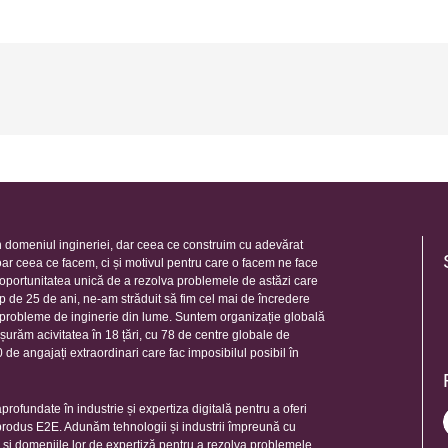
 domeniul ingineriei, dar ceea ce construim cu adevărat
oar ceea ce facem, ci și motivul pentru care o facem ne face
e oportunitatea unică de a rezolva problemele de astăzi care
mp de 25 de ani, ne-am străduit să fim cel mai de încredere
e probleme de inginerie din lume. Suntem organizație globală
șurăm acivitatea în 18 țări, cu 78 de centre globale de
de angajați extraordinari care fac imposibilul posibil în
rofundate în industrie și expertiza digitală pentru a oferi
 produs E2E. Adunăm tehnologii și industrii împreună cu
e și domeniile lor de expertiză pentru a rezolva problemele