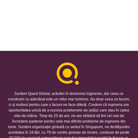
Suntem Quest Global, activăm în domeniul ingineriei, dar ceea ce
construim cu adevărat este un viitor mai luminos. Nu doar ceea ce facem,
ci și motivul pentru care o facem ne face diferiți. Credem că ingineria are
oportunitatea unică de a rezolva problemele de astăzi care stau în calea
zilei de mâine. Timp de 25 de ani, ne-am străduit să fim cel mai de
încredere partener pentru cele mai dificile probleme de inginerie din
lume. Suntem organizație globală cu sediul în Singapore, ne desfășurăm
acivitatea în 18 țări, cu 78 de centre globale de livrare, conduse de peste
20.000 de angajați extraordinari care fac imposibilul posibil în fiecare zi.