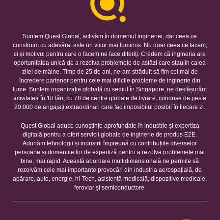
Suntem Quest Global, activăm în domeniul ingineriei, dar ceea ce
construim cu adevărat este un viitor mai luminos. Nu doar ceea ce facem,
ci și motivul pentru care o facem ne face diferiți. Credem că ingineria are
oportunitatea unică de a rezolva problemele de astăzi care stau în calea
zilei de mâine. Timp de 25 de ani, ne-am străduit să fim cel mai de
încredere partener pentru cele mai dificile probleme de inginerie din
lume. Suntem organizație globală cu sediul în Singapore, ne desfășurăm
acivitatea în 18 țări, cu 78 de centre globale de livrare, conduse de peste
20.000 de angajați extraordinari care fac imposibilul posibil în fiecare zi.
Quest Global aduce cunoștințe aprofundate în industrie și expertiza
digitală pentru a oferi servicii globale de inginerie de produs E2E.
Adunăm tehnologii și industrii împreună cu contribuțiile diverselor
persoane și domeniile lor de expertiză pentru a rezolva problemele mai
bine, mai rapid. Această abordare multidimensională ne permite să
rezolvăm cele mai importante provocări din industria aerospațială, de
apărare, auto, energie, hi-Tech, asistență medicală, dispozitive medicale,
feroviar și semiconductore.