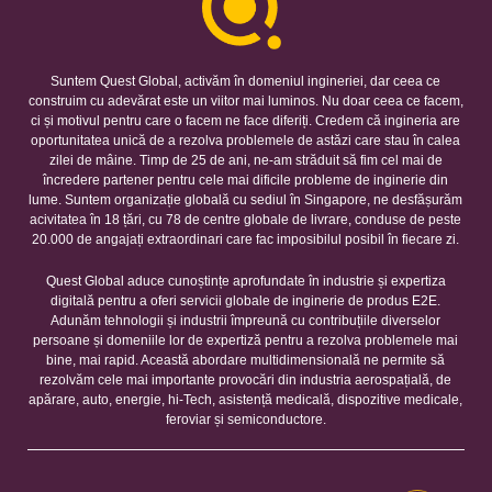
Suntem Quest Global, activăm în domeniul ingineriei, dar ceea ce
construim cu adevărat este un viitor mai luminos. Nu doar ceea ce facem,
ci și motivul pentru care o facem ne face diferiți. Credem că ingineria are
oportunitatea unică de a rezolva problemele de astăzi care stau în calea
zilei de mâine. Timp de 25 de ani, ne-am străduit să fim cel mai de
încredere partener pentru cele mai dificile probleme de inginerie din
lume. Suntem organizație globală cu sediul în Singapore, ne desfășurăm
acivitatea în 18 țări, cu 78 de centre globale de livrare, conduse de peste
20.000 de angajați extraordinari care fac imposibilul posibil în fiecare zi.
Quest Global aduce cunoștințe aprofundate în industrie și expertiza
digitală pentru a oferi servicii globale de inginerie de produs E2E.
Adunăm tehnologii și industrii împreună cu contribuțiile diverselor
persoane și domeniile lor de expertiză pentru a rezolva problemele mai
bine, mai rapid. Această abordare multidimensională ne permite să
rezolvăm cele mai importante provocări din industria aerospațială, de
apărare, auto, energie, hi-Tech, asistență medicală, dispozitive medicale,
feroviar și semiconductore.