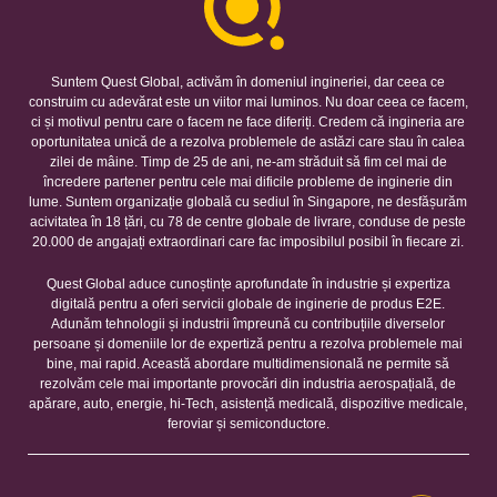
Suntem Quest Global, activăm în domeniul ingineriei, dar ceea ce
construim cu adevărat este un viitor mai luminos. Nu doar ceea ce facem,
ci și motivul pentru care o facem ne face diferiți. Credem că ingineria are
oportunitatea unică de a rezolva problemele de astăzi care stau în calea
zilei de mâine. Timp de 25 de ani, ne-am străduit să fim cel mai de
încredere partener pentru cele mai dificile probleme de inginerie din
lume. Suntem organizație globală cu sediul în Singapore, ne desfășurăm
acivitatea în 18 țări, cu 78 de centre globale de livrare, conduse de peste
20.000 de angajați extraordinari care fac imposibilul posibil în fiecare zi.
Quest Global aduce cunoștințe aprofundate în industrie și expertiza
digitală pentru a oferi servicii globale de inginerie de produs E2E.
Adunăm tehnologii și industrii împreună cu contribuțiile diverselor
persoane și domeniile lor de expertiză pentru a rezolva problemele mai
bine, mai rapid. Această abordare multidimensională ne permite să
rezolvăm cele mai importante provocări din industria aerospațială, de
apărare, auto, energie, hi-Tech, asistență medicală, dispozitive medicale,
feroviar și semiconductore.