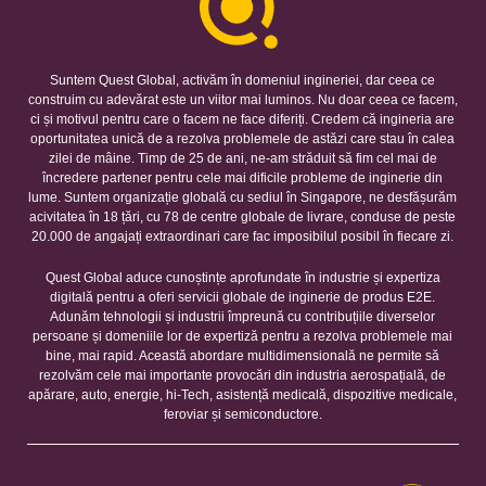
Suntem Quest Global, activăm în domeniul ingineriei, dar ceea ce
construim cu adevărat este un viitor mai luminos. Nu doar ceea ce facem,
ci și motivul pentru care o facem ne face diferiți. Credem că ingineria are
oportunitatea unică de a rezolva problemele de astăzi care stau în calea
zilei de mâine. Timp de 25 de ani, ne-am străduit să fim cel mai de
încredere partener pentru cele mai dificile probleme de inginerie din
lume. Suntem organizație globală cu sediul în Singapore, ne desfășurăm
acivitatea în 18 țări, cu 78 de centre globale de livrare, conduse de peste
20.000 de angajați extraordinari care fac imposibilul posibil în fiecare zi.
Quest Global aduce cunoștințe aprofundate în industrie și expertiza
digitală pentru a oferi servicii globale de inginerie de produs E2E.
Adunăm tehnologii și industrii împreună cu contribuțiile diverselor
persoane și domeniile lor de expertiză pentru a rezolva problemele mai
bine, mai rapid. Această abordare multidimensională ne permite să
rezolvăm cele mai importante provocări din industria aerospațială, de
apărare, auto, energie, hi-Tech, asistență medicală, dispozitive medicale,
feroviar și semiconductore.