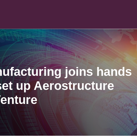
ufacturing joins hands
set up Aerostructure
enture