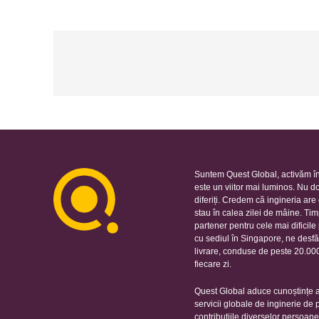
Suntem Quest Global, activăm în
este un viitor mai luminos. Nu d
diferiți. Credem că ingineria ar
stau în calea zilei de mâine. Ti
partener pentru cele mai dificil
cu sediul în Singapore, ne desfă
livrare, conduse de peste 20.000 
fiecare zi.
Quest Global aduce cunoștințe ap
servicii globale de inginerie de
contribuțiile diverselor persoan