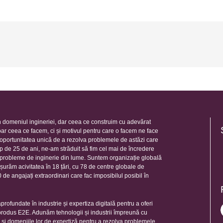
 domeniul ingineriei, dar ceea ce construim cu adevărat
oar ceea ce facem, ci și motivul pentru care o facem ne face
e oportunitatea unică de a rezolva problemele de astăzi care
mp de 25 de ani, ne-am străduit să fim cel mai de încredere
e probleme de inginerie din lume. Suntem organizație globală
șurăm acivitatea în 18 țări, cu 78 de centre globale de
de angajați extraordinari care fac imposibilul posibil în
rofundate în industrie și expertiza digitală pentru a oferi
 produs E2E. Adunăm tehnologii și industrii împreună cu
e și domeniile lor de expertiză pentru a rezolva problemele