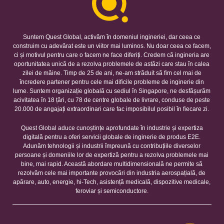
Suntem Quest Global, activăm în domeniul ingineriei, dar ceea ce
construim cu adevărat este un viitor mai luminos. Nu doar ceea ce facem,
ci și motivul pentru care o facem ne face diferiți. Credem că ingineria are
oportunitatea unică de a rezolva problemele de astăzi care stau în calea
zilei de mâine. Timp de 25 de ani, ne-am străduit să fim cel mai de
încredere partener pentru cele mai dificile probleme de inginerie din
lume. Suntem organizație globală cu sediul în Singapore, ne desfășurăm
acivitatea în 18 țări, cu 78 de centre globale de livrare, conduse de peste
20.000 de angajați extraordinari care fac imposibilul posibil în fiecare zi.
Quest Global aduce cunoștințe aprofundate în industrie și expertiza
digitală pentru a oferi servicii globale de inginerie de produs E2E.
Adunăm tehnologii și industrii împreună cu contribuțiile diverselor
persoane și domeniile lor de expertiză pentru a rezolva problemele mai
bine, mai rapid. Această abordare multidimensională ne permite să
rezolvăm cele mai importante provocări din industria aerospațială, de
apărare, auto, energie, hi-Tech, asistență medicală, dispozitive medicale,
feroviar și semiconductore.