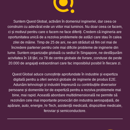
Suntem Quest Global, activăm în domeniul ingineriei, dar ceea ce
construim cu adevărat este un viitor mai luminos. Nu doar ceea ce facem,
ci și motivul pentru care o facem ne face diferiți. Credem că ingineria are
oportunitatea unică de a rezolva problemele de astăzi care stau în calea
zilei de mâine. Timp de 25 de ani, ne-am străduit să fim cel mai de
încredere partener pentru cele mai dificile probleme de inginerie din
lume. Suntem organizație globală cu sediul în Singapore, ne desfășurăm
acivitatea în 18 țări, cu 78 de centre globale de livrare, conduse de peste
20.000 de angajați extraordinari care fac imposibilul posibil în fiecare zi.
Quest Global aduce cunoștințe aprofundate în industrie și expertiza
digitală pentru a oferi servicii globale de inginerie de produs E2E.
Adunăm tehnologii și industrii împreună cu contribuțiile diverselor
persoane și domeniile lor de expertiză pentru a rezolva problemele mai
bine, mai rapid. Această abordare multidimensională ne permite să
rezolvăm cele mai importante provocări din industria aerospațială, de
apărare, auto, energie, hi-Tech, asistență medicală, dispozitive medicale,
feroviar și semiconductore.