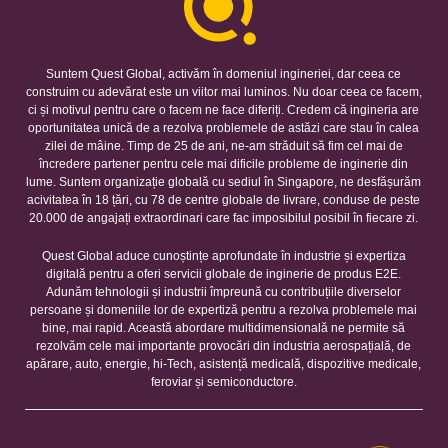
Suntem Quest Global, activăm în domeniul ingineriei, dar ceea ce
construim cu adevărat este un viitor mai luminos. Nu doar ceea ce facem,
ci și motivul pentru care o facem ne face diferiți. Credem că ingineria are
oportunitatea unică de a rezolva problemele de astăzi care stau în calea
zilei de mâine. Timp de 25 de ani, ne-am străduit să fim cel mai de
încredere partener pentru cele mai dificile probleme de inginerie din
lume. Suntem organizație globală cu sediul în Singapore, ne desfășurăm
acivitatea în 18 țări, cu 78 de centre globale de livrare, conduse de peste
20.000 de angajați extraordinari care fac imposibilul posibil în fiecare zi.
Quest Global aduce cunoștințe aprofundate în industrie și expertiza
digitală pentru a oferi servicii globale de inginerie de produs E2E.
Adunăm tehnologii și industrii împreună cu contribuțiile diverselor
persoane și domeniile lor de expertiză pentru a rezolva problemele mai
bine, mai rapid. Această abordare multidimensională ne permite să
rezolvăm cele mai importante provocări din industria aerospațială, de
apărare, auto, energie, hi-Tech, asistență medicală, dispozitive medicale,
feroviar și semiconductore.