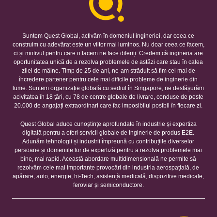
Suntem Quest Global, activăm în domeniul ingineriei, dar ceea ce
construim cu adevărat este un viitor mai luminos. Nu doar ceea ce facem,
ci și motivul pentru care o facem ne face diferiți. Credem că ingineria are
oportunitatea unică de a rezolva problemele de astăzi care stau în calea
zilei de mâine. Timp de 25 de ani, ne-am străduit să fim cel mai de
încredere partener pentru cele mai dificile probleme de inginerie din
lume. Suntem organizație globală cu sediul în Singapore, ne desfășurăm
acivitatea în 18 țări, cu 78 de centre globale de livrare, conduse de peste
20.000 de angajați extraordinari care fac imposibilul posibil în fiecare zi.
Quest Global aduce cunoștințe aprofundate în industrie și expertiza
digitală pentru a oferi servicii globale de inginerie de produs E2E.
Adunăm tehnologii și industrii împreună cu contribuțiile diverselor
persoane și domeniile lor de expertiză pentru a rezolva problemele mai
bine, mai rapid. Această abordare multidimensională ne permite să
rezolvăm cele mai importante provocări din industria aerospațială, de
apărare, auto, energie, hi-Tech, asistență medicală, dispozitive medicale,
feroviar și semiconductore.