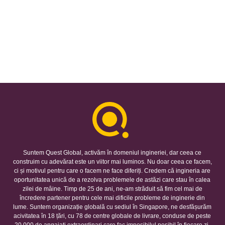
Suntem Quest Global, activăm în domeniul ingineriei, dar ceea ce
construim cu adevărat este un viitor mai luminos. Nu doar ceea ce facem,
ci și motivul pentru care o facem ne face diferiți. Credem că ingineria are
oportunitatea unică de a rezolva problemele de astăzi care stau în calea
zilei de mâine. Timp de 25 de ani, ne-am străduit să fim cel mai de
încredere partener pentru cele mai dificile probleme de inginerie din
lume. Suntem organizație globală cu sediul în Singapore, ne desfășurăm
acivitatea în 18 țări, cu 78 de centre globale de livrare, conduse de peste
20.000 de angajați extraordinari care fac imposibilul posibil în fiecare zi.