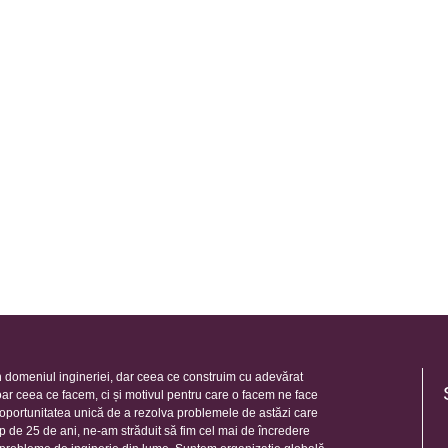
 domeniul ingineriei, dar ceea ce construim cu adevărat
oar ceea ce facem, ci și motivul pentru care o facem ne face
e oportunitatea unică de a rezolva problemele de astăzi care
mp de 25 de ani, ne-am străduit să fim cel mai de încredere