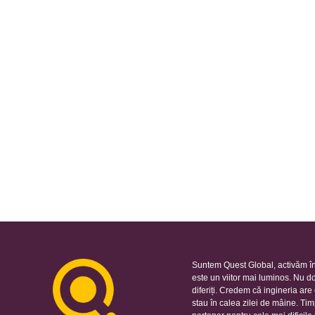
Suntem Quest Global, activăm în
este un viitor mai luminos. Nu d
diferiți. Credem că ingineria ar
stau în calea zilei de mâine. Ti