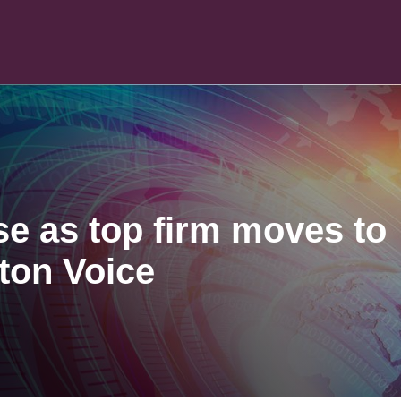
se as top firm moves to
ilton Voice