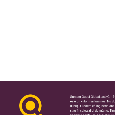
Suntem Quest Global, activăm în
este un viitor mai luminos. Nu d
diferiți. Credem că ingineria ar
stau în calea zilei de mâine. Ti