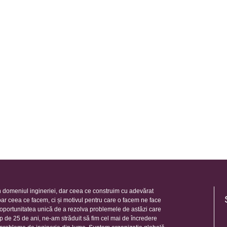
 domeniul ingineriei, dar ceea ce construim cu adevărat
oar ceea ce facem, ci și motivul pentru care o facem ne face
e oportunitatea unică de a rezolva problemele de astăzi care
mp de 25 de ani, ne-am străduit să fim cel mai de încredere