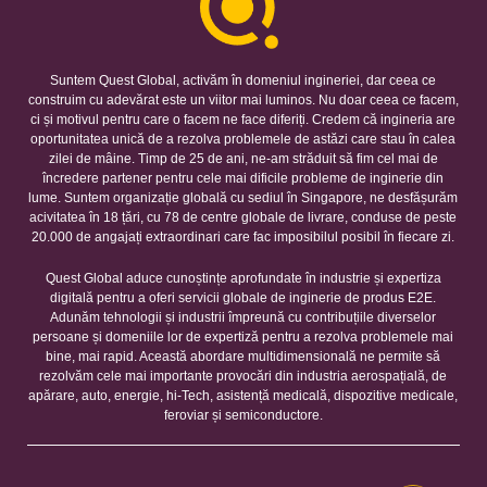
Suntem Quest Global, activăm în domeniul ingineriei, dar ceea ce
construim cu adevărat este un viitor mai luminos. Nu doar ceea ce facem,
ci și motivul pentru care o facem ne face diferiți. Credem că ingineria are
oportunitatea unică de a rezolva problemele de astăzi care stau în calea
zilei de mâine. Timp de 25 de ani, ne-am străduit să fim cel mai de
încredere partener pentru cele mai dificile probleme de inginerie din
lume. Suntem organizație globală cu sediul în Singapore, ne desfășurăm
acivitatea în 18 țări, cu 78 de centre globale de livrare, conduse de peste
20.000 de angajați extraordinari care fac imposibilul posibil în fiecare zi.
Quest Global aduce cunoștințe aprofundate în industrie și expertiza
digitală pentru a oferi servicii globale de inginerie de produs E2E.
Adunăm tehnologii și industrii împreună cu contribuțiile diverselor
persoane și domeniile lor de expertiză pentru a rezolva problemele mai
bine, mai rapid. Această abordare multidimensională ne permite să
rezolvăm cele mai importante provocări din industria aerospațială, de
apărare, auto, energie, hi-Tech, asistență medicală, dispozitive medicale,
feroviar și semiconductore.