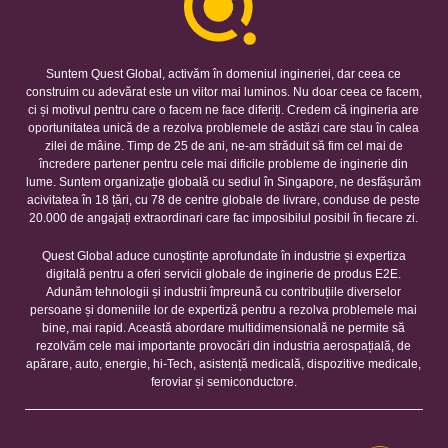
Suntem Quest Global, activăm în domeniul ingineriei, dar ceea ce
construim cu adevărat este un viitor mai luminos. Nu doar ceea ce facem,
ci și motivul pentru care o facem ne face diferiți. Credem că ingineria are
oportunitatea unică de a rezolva problemele de astăzi care stau în calea
zilei de mâine. Timp de 25 de ani, ne-am străduit să fim cel mai de
încredere partener pentru cele mai dificile probleme de inginerie din
lume. Suntem organizație globală cu sediul în Singapore, ne desfășurăm
acivitatea în 18 țări, cu 78 de centre globale de livrare, conduse de peste
20.000 de angajați extraordinari care fac imposibilul posibil în fiecare zi.
Quest Global aduce cunoștințe aprofundate în industrie și expertiza
digitală pentru a oferi servicii globale de inginerie de produs E2E.
Adunăm tehnologii și industrii împreună cu contribuțiile diverselor
persoane și domeniile lor de expertiză pentru a rezolva problemele mai
bine, mai rapid. Această abordare multidimensională ne permite să
rezolvăm cele mai importante provocări din industria aerospațială, de
apărare, auto, energie, hi-Tech, asistență medicală, dispozitive medicale,
feroviar și semiconductore.