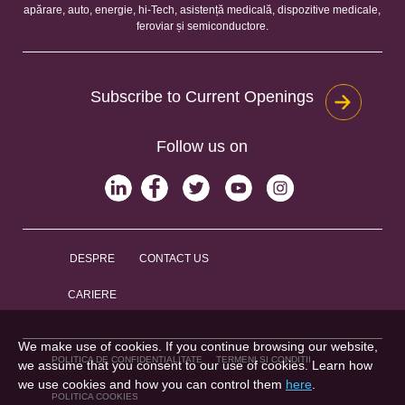
apărare, auto, energie, hi-Tech, asistență medicală, dispozitive medicale,
feroviar și semiconductore.
Subscribe to Current Openings
Follow us on
DESPRE
CONTACT US
CARIERE
We make use of cookies. If you continue browsing our website,
POLITICA DE CONFIDENȚIALITATE
TERMENI ȘI CONDIȚII
we assume that you consent to our use of cookies. Learn how
we use cookies and how you can control them
here
.
POLITICA COOKIES