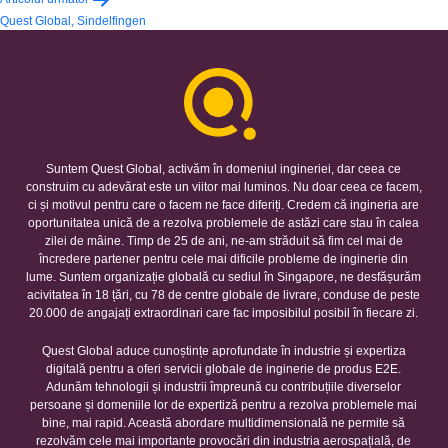
articole
Quest Global, Sindelfingen
Suntem Quest Global, activăm în domeniul ingineriei, dar ceea ce
construim cu adevărat este un viitor mai luminos. Nu doar ceea ce facem,
ci și motivul pentru care o facem ne face diferiți. Credem că ingineria are
oportunitatea unică de a rezolva problemele de astăzi care stau în calea
zilei de mâine. Timp de 25 de ani, ne-am străduit să fim cel mai de
încredere partener pentru cele mai dificile probleme de inginerie din
lume. Suntem organizație globală cu sediul în Singapore, ne desfășurăm
acivitatea în 18 țări, cu 78 de centre globale de livrare, conduse de peste
20.000 de angajați extraordinari care fac imposibilul posibil în fiecare zi.
Quest Global aduce cunoștințe aprofundate în industrie și expertiza
digitală pentru a oferi servicii globale de inginerie de produs E2E.
Adunăm tehnologii și industrii împreună cu contribuțiile diverselor
persoane și domeniile lor de expertiză pentru a rezolva problemele mai
bine, mai rapid. Această abordare multidimensională ne permite să
rezolvăm cele mai importante provocări din industria aerospațială, de