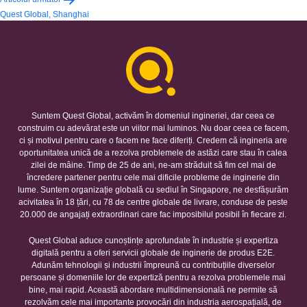
articole
Quest Global, Shanghai
Suntem Quest Global, activăm în domeniul ingineriei, dar ceea ce
construim cu adevărat este un viitor mai luminos. Nu doar ceea ce facem,
ci și motivul pentru care o facem ne face diferiți. Credem că ingineria are
oportunitatea unică de a rezolva problemele de astăzi care stau în calea
zilei de mâine. Timp de 25 de ani, ne-am străduit să fim cel mai de
încredere partener pentru cele mai dificile probleme de inginerie din
lume. Suntem organizație globală cu sediul în Singapore, ne desfășurăm
acivitatea în 18 țări, cu 78 de centre globale de livrare, conduse de peste
20.000 de angajați extraordinari care fac imposibilul posibil în fiecare zi.
Quest Global aduce cunoștințe aprofundate în industrie și expertiza
digitală pentru a oferi servicii globale de inginerie de produs E2E.
Adunăm tehnologii și industrii împreună cu contribuțiile diverselor
persoane și domeniile lor de expertiză pentru a rezolva problemele mai
bine, mai rapid. Această abordare multidimensională ne permite să
rezolvăm cele mai importante provocări din industria aerospațială, de