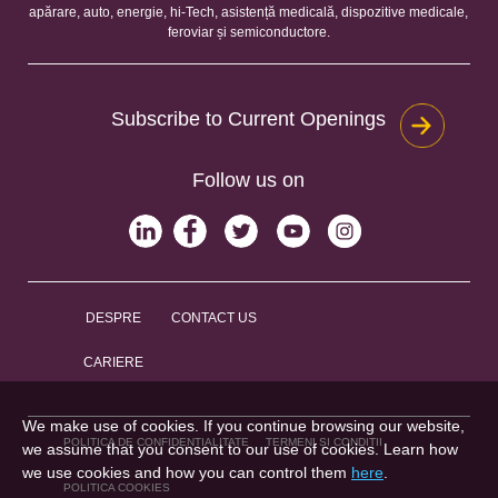
apărare, auto, energie, hi-Tech, asistență medicală, dispozitive medicale,
feroviar și semiconductore.
Subscribe to Current Openings
Follow us on
DESPRE
CONTACT US
CARIERE
We make use of cookies. If you continue browsing our website,
POLITICA DE CONFIDENȚIALITATE
TERMENI ȘI CONDIȚII
we assume that you consent to our use of cookies. Learn how
we use cookies and how you can control them
here
.
POLITICA COOKIES