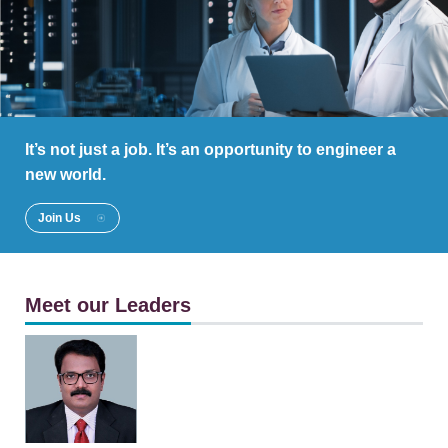
It’s not just a job. It’s an opportunity to engineer a
new world.
Join Us
Meet our Leaders