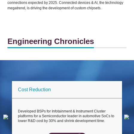
connections expected by 2025. Connected devices & AI, the technology
megatrend, is driving the development of custom chipsets.
Engineering Chronicles
Cost Reduction
Developed BSPs for Infotainment & Instrument Cluster
O
platforms for a Semiconductor leader in automotive SoCs to
d
lower R&D cost by 30% and shrink development time.
c