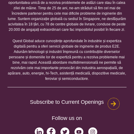
oportunitatea unică de a rezolva problemele de astăzi care stau în calea
zilei de mâine. Timp de 25 de ani, ne-am străduit să fim cel mai de
încredere partener pentru cele mai dificile probleme de inginerie din
lume. Suntem organizație globală cu sediul în Singapore, ne desfășurăm
acivitatea în 18 țări, cu 78 de centre globale de livrare, conduse de peste
20.000 de angajați extraordinari care fac imposibilul posibil în fiecare zi.
Quest Global aduce cunoștințe aprofundate în industrie și expertiza
digitală pentru a oferi servicii globale de inginerie de produs E2E.
Adunăm tehnologii și industrii împreună cu contribuțiile diverselor
persoane și domeniile lor de expertiză pentru a rezolva problemele mai
bine, mai rapid. Această abordare multidimensională ne permite să
rezolvăm cele mai importante provocări din industria aerospațială, de
apărare, auto, energie, hi-Tech, asistență medicală, dispozitive medicale,
feroviar și semiconductore.
Subscribe to Current Openings
Follow us on