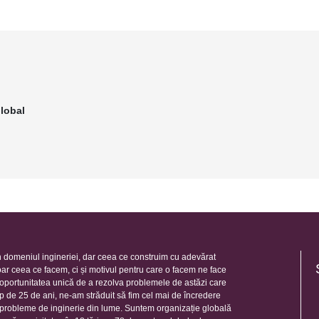
lobal
 domeniul ingineriei, dar ceea ce construim cu adevărat
oar ceea ce facem, ci și motivul pentru care o facem ne face
e oportunitatea unică de a rezolva problemele de astăzi care
mp de 25 de ani, ne-am străduit să fim cel mai de încredere
e probleme de inginerie din lume. Suntem organizație globală