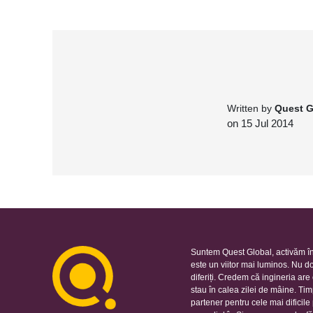
Written by
Quest G
on 15 Jul 2014
Suntem Quest Global, activăm în
este un viitor mai luminos. Nu d
diferiți. Credem că ingineria ar
stau în calea zilei de mâine. Ti
partener pentru cele mai dificil