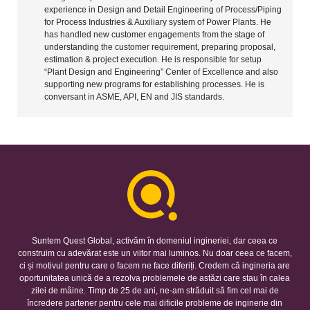
experience in Design and Detail Engineering of Process/Piping
for Process Industries & Auxiliary system of Power Plants. He
has handled new customer engagements from the stage of
understanding the customer requirement, preparing proposal,
estimation & project execution. He is responsible for setup
“Plant Design and Engineering” Center of Excellence and also
supporting new programs for establishing processes. He is
conversant in ASME, API, EN and JIS standards.
Suntem Quest Global, activăm în domeniul ingineriei, dar ceea ce
construim cu adevărat este un viitor mai luminos. Nu doar ceea ce facem,
ci și motivul pentru care o facem ne face diferiți. Credem că ingineria are
oportunitatea unică de a rezolva problemele de astăzi care stau în calea
zilei de mâine. Timp de 25 de ani, ne-am străduit să fim cel mai de
încredere partener pentru cele mai dificile probleme de inginerie din