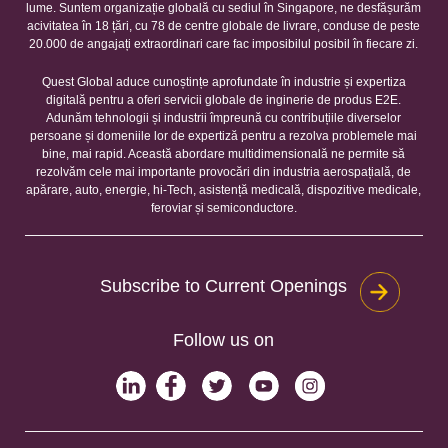
lume. Suntem organizație globală cu sediul în Singapore, ne desfășurăm
acivitatea în 18 țări, cu 78 de centre globale de livrare, conduse de peste
20.000 de angajați extraordinari care fac imposibilul posibil în fiecare zi.
Quest Global aduce cunoștințe aprofundate în industrie și expertiza
digitală pentru a oferi servicii globale de inginerie de produs E2E.
Adunăm tehnologii și industrii împreună cu contribuțiile diverselor
persoane și domeniile lor de expertiză pentru a rezolva problemele mai
bine, mai rapid. Această abordare multidimensională ne permite să
rezolvăm cele mai importante provocări din industria aerospațială, de
apărare, auto, energie, hi-Tech, asistență medicală, dispozitive medicale,
feroviar și semiconductore.
Subscribe to Current Openings
Follow us on