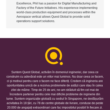
Excellence, Phil has a passion for Digital Manufacturing and
Factory of the Future Initiatives. His experience implementing
world-class production equipment and processes within the
Aerospace vertical allows Quest Global to provide solid
operations support solutions.
Suntem Quest Global, activăm în domeniul ingineriei, dar ceea ce
construim cu adevărat este un viitor mai luminos. Nu doar ceea ce facem,
ci și motivul pentru care o facem ne face diferiți. Credem că ingineria are
oportunitatea unică de a rezolva problemele de astăzi care stau în calea
zilei de mâine. Timp de 25 de ani, ne-am străduit să fim cel mai de
încredere partener pentru cele mai dificile probleme de inginerie din
lume. Suntem organizație globală cu sediul în Singapore, ne desfășurăm
acivitatea în 18 țări, cu 78 de centre globale de livrare, conduse de peste
20.000 de angajați extraordinari care fac imposibilul posibil în fiecare zi.