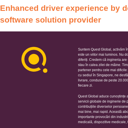
Enhanced driver experience by de
software solution provider
Suntem Quest Global, activăm în
este un viitor mai luminos. Nu d
diferiți. Credem că ingineria ar
stau în calea zilei de mâine. Ti
partener pentru cele mai dificil
cu sediul în Singapore, ne desfă
livrare, conduse de peste 20.000 
fiecare zi.
Quest Global aduce cunoștințe ap
servicii globale de inginerie de
contribuțiile diverselor persoan
mai bine, mai rapid. Această ab
importante provocări din industr
medicală, dispozitive medicale, 