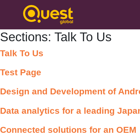
Sections:
Talk To Us
Talk To Us
Test Page
Design and Development of Andr
Data analytics for a leading Ja
Connected solutions for an OEM