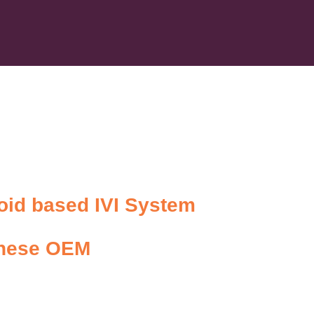
oid based IVI System
panese OEM