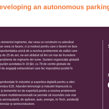
veloping an autonomous parking s
 domeniul ingineriei, dar ceea ce construim cu adevărat
oar ceea ce facem, ci și motivul pentru care o facem ne face
e oportunitatea unică de a rezolva problemele de astăzi care
mp de 25 de ani, ne-am străduit să fim cel mai de încredere
e probleme de inginerie din lume. Suntem organizație globală
șurăm acivitatea în 18 țări, cu 78 de centre globale de
de angajați extraordinari care fac imposibilul posibil în
rofundate în industrie și expertiza digitală pentru a oferi
 produs E2E. Adunăm tehnologii și industrii împreună cu
e și domeniile lor de expertiză pentru a rezolva problemele
ordare multidimensională ne permite să rezolvăm cele mai
ia aerospațială, de apărare, auto, energie, hi-Tech, asistență
feroviar și semiconductore.