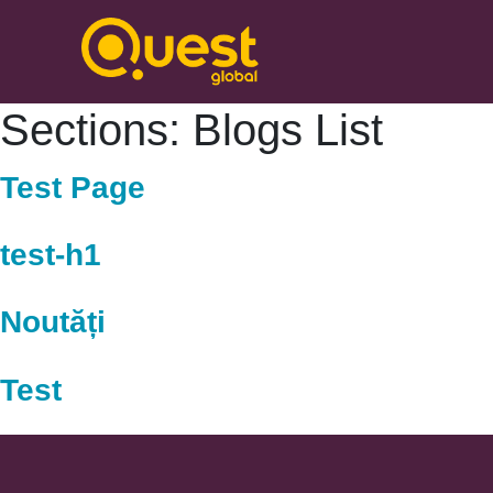
Sections:
Blogs List
Test Page
test-h1
Noutăți
Test