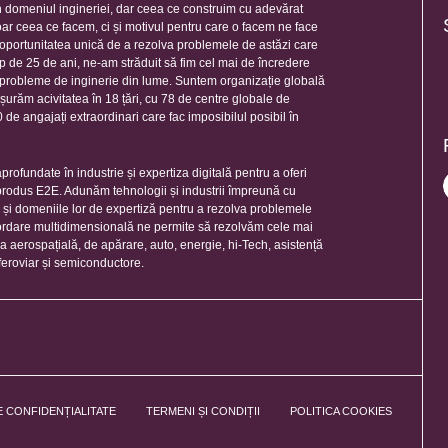
 domeniul ingineriei, dar ceea ce construim cu adevărat
oar ceea ce facem, ci și motivul pentru care o facem ne face
e oportunitatea unică de a rezolva problemele de astăzi care
mp de 25 de ani, ne-am străduit să fim cel mai de încredere
e probleme de inginerie din lume. Suntem organizație globală
șurăm acivitatea în 18 țări, cu 78 de centre globale de
de angajați extraordinari care fac imposibilul posibil în
rofundate în industrie și expertiza digitală pentru a oferi
 produs E2E. Adunăm tehnologii și industrii împreună cu
e și domeniile lor de expertiză pentru a rezolva problemele
ordare multidimensională ne permite să rezolvăm cele mai
ia aerospațială, de apărare, auto, energie, hi-Tech, asistență
feroviar și semiconductore.
E CONFIDENȚIALITATE
TERMENI ȘI CONDIȚII
POLITICA COOKIES