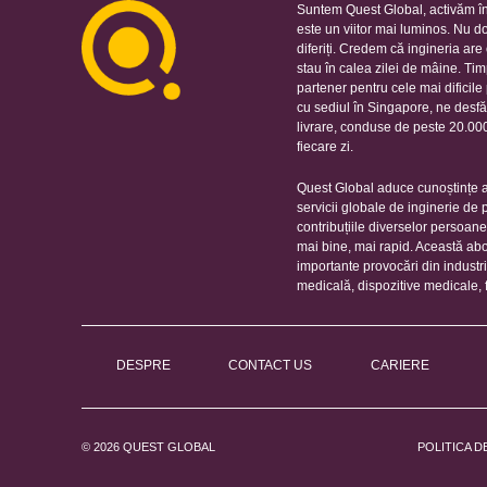
Suntem Quest Global, activăm în
este un viitor mai luminos. Nu d
diferiți. Credem că ingineria ar
stau în calea zilei de mâine. Ti
partener pentru cele mai dificil
cu sediul în Singapore, ne desfă
livrare, conduse de peste 20.000 
fiecare zi.
Quest Global aduce cunoștințe ap
servicii globale de inginerie de
contribuțiile diverselor persoan
mai bine, mai rapid. Această ab
importante provocări din industr
medicală, dispozitive medicale, 
DESPRE
CONTACT US
CARIERE
© 2026 QUEST GLOBAL
POLITICA D