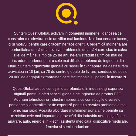
Suntem Quest Global, activăm în domeniul ingineriei, dar ceea ce
construim cu adevărat este un viitor mai luminos. Nu doar ceea ce facem,
ci și motivul pentru care o facem ne face diferiți. Credem că ingineria are
oportunitatea unică de a rezolva problemele de astăzi care stau în calea
zilei de mâine. Timp de 25 de ani, ne-am străduit să fim cel mai de
încredere partener pentru cele mai dificile probleme de inginerie din
lume. Suntem organizație globală cu sediul în Singapore, ne desfășurăm
acivitatea în 18 țări, cu 78 de centre globale de livrare, conduse de peste
20.000 de angajați extraordinari care fac imposibilul posibil în fiecare zi.
Quest Global aduce cunoștințe aprofundate în industrie și expertiza
digitală pentru a oferi servicii globale de inginerie de produs E2E.
Adunăm tehnologii și industrii împreună cu contribuțiile diverselor
persoane și domeniile lor de expertiză pentru a rezolva problemele mai
bine, mai rapid. Această abordare multidimensională ne permite să
rezolvăm cele mai importante provocări din industria aerospațială, de
apărare, auto, energie, hi-Tech, asistență medicală, dispozitive medicale,
feroviar și semiconductore.