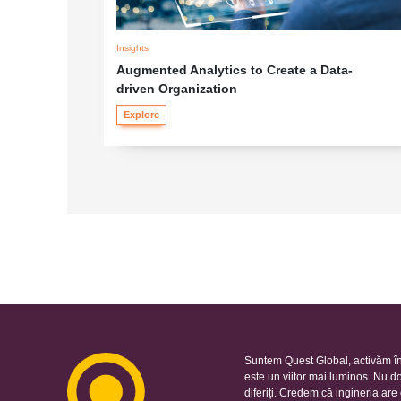
Insights
Augmented Analytics to Create a Data-
driven Organization
Explore
Suntem Quest Global, activăm în
este un viitor mai luminos. Nu d
diferiți. Credem că ingineria ar