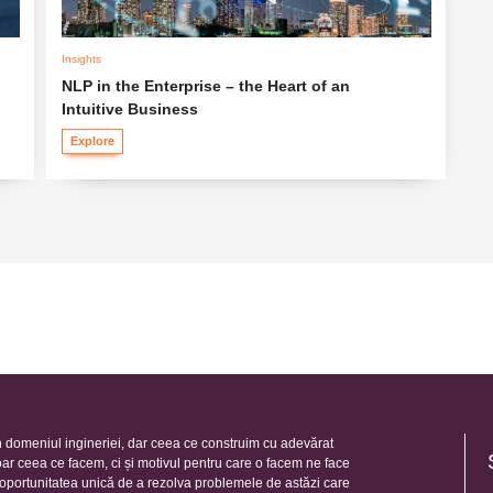
Insights
NLP in the Enterprise – the Heart of an
Intuitive Business
Explore
 domeniul ingineriei, dar ceea ce construim cu adevărat
oar ceea ce facem, ci și motivul pentru care o facem ne face
e oportunitatea unică de a rezolva problemele de astăzi care