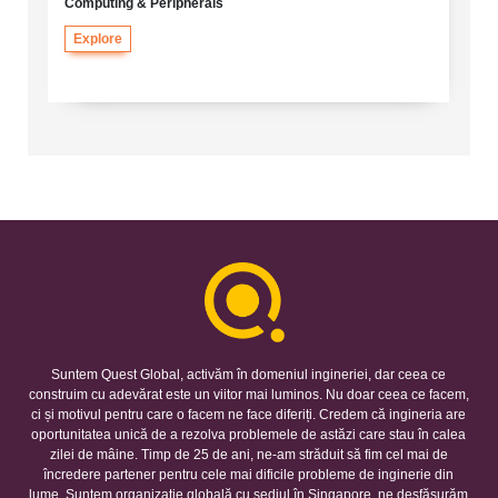
Computing & Peripherals
Explore
Suntem Quest Global, activăm în domeniul ingineriei, dar ceea ce
construim cu adevărat este un viitor mai luminos. Nu doar ceea ce facem,
ci și motivul pentru care o facem ne face diferiți. Credem că ingineria are
oportunitatea unică de a rezolva problemele de astăzi care stau în calea
zilei de mâine. Timp de 25 de ani, ne-am străduit să fim cel mai de
încredere partener pentru cele mai dificile probleme de inginerie din
lume. Suntem organizație globală cu sediul în Singapore, ne desfășurăm