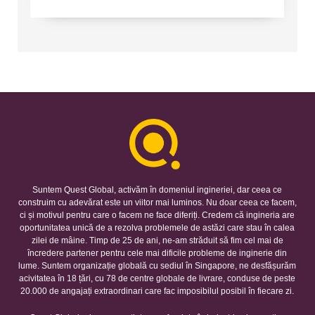
Suntem Quest Global, activăm în domeniul ingineriei, dar ceea ce
construim cu adevărat este un viitor mai luminos. Nu doar ceea ce facem,
ci și motivul pentru care o facem ne face diferiți. Credem că ingineria are
oportunitatea unică de a rezolva problemele de astăzi care stau în calea
zilei de mâine. Timp de 25 de ani, ne-am străduit să fim cel mai de
încredere partener pentru cele mai dificile probleme de inginerie din
lume. Suntem organizație globală cu sediul în Singapore, ne desfășurăm
acivitatea în 18 țări, cu 78 de centre globale de livrare, conduse de peste
20.000 de angajați extraordinari care fac imposibilul posibil în fiecare zi.