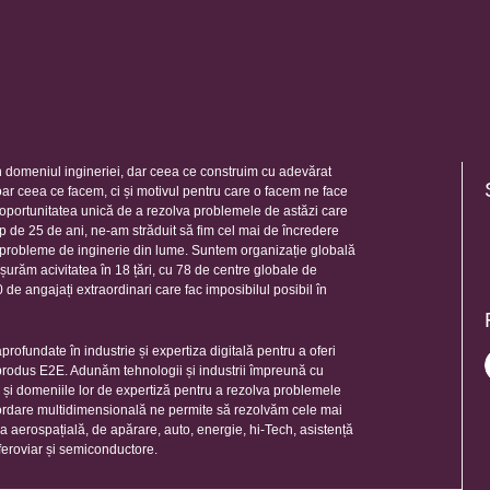
 domeniul ingineriei, dar ceea ce construim cu adevărat
oar ceea ce facem, ci și motivul pentru care o facem ne face
e oportunitatea unică de a rezolva problemele de astăzi care
mp de 25 de ani, ne-am străduit să fim cel mai de încredere
e probleme de inginerie din lume. Suntem organizație globală
șurăm acivitatea în 18 țări, cu 78 de centre globale de
de angajați extraordinari care fac imposibilul posibil în
rofundate în industrie și expertiza digitală pentru a oferi
 produs E2E. Adunăm tehnologii și industrii împreună cu
e și domeniile lor de expertiză pentru a rezolva problemele
ordare multidimensională ne permite să rezolvăm cele mai
ia aerospațială, de apărare, auto, energie, hi-Tech, asistență
feroviar și semiconductore.