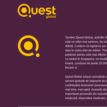
Suntem Quest Global, activăm în
este un viitor mai luminos. Nu d
diferiți. Credem că ingineria ar
stau în calea zilei de mâine. Ti
partener pentru cele mai dificil
cu sediul în Singapore, ne desfă
livrare, conduse de peste 20.000 
fiecare zi.
Quest Global aduce cunoștințe ap
servicii globale de inginerie de
contribuțiile diverselor persoan
mai bine, mai rapid. Această ab
importante provocări din industr
medicală, dispozitive medicale, 