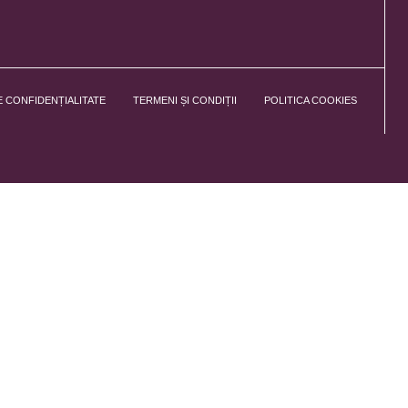
E CONFIDENȚIALITATE
TERMENI ȘI CONDIȚII
POLITICA COOKIES