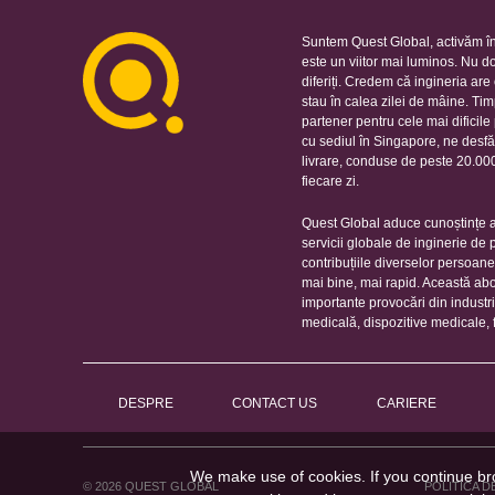
Suntem Quest Global, activăm în
este un viitor mai luminos. Nu d
diferiți. Credem că ingineria ar
stau în calea zilei de mâine. Ti
partener pentru cele mai dificil
cu sediul în Singapore, ne desfă
livrare, conduse de peste 20.000 
fiecare zi.
Quest Global aduce cunoștințe ap
servicii globale de inginerie de
contribuțiile diverselor persoan
mai bine, mai rapid. Această ab
importante provocări din industr
medicală, dispozitive medicale, 
DESPRE
CONTACT US
CARIERE
We make use of cookies. If you continue br
© 2026 QUEST GLOBAL
POLITICA D