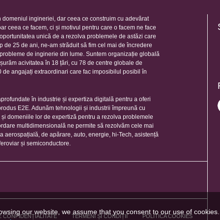
 domeniul ingineriei, dar ceea ce construim cu adevărat
oar ceea ce facem, ci și motivul pentru care o facem ne face
e oportunitatea unică de a rezolva problemele de astăzi care
mp de 25 de ani, ne-am străduit să fim cel mai de încredere
e probleme de inginerie din lume. Suntem organizație globală
șurăm acivitatea în 18 țări, cu 78 de centre globale de
de angajați extraordinari care fac imposibilul posibil în
rofundate în industrie și expertiza digitală pentru a oferi
 produs E2E. Adunăm tehnologii și industrii împreună cu
e și domeniile lor de expertiză pentru a rezolva problemele
ordare multidimensională ne permite să rezolvăm cele mai
ia aerospațială, de apărare, auto, energie, hi-Tech, asistență
feroviar și semiconductore.
owsing our website, we assume that you consent to our use of cookies
E CONFIDENȚIALITATE
TERMENI ȘI CONDIȚII
POLITICA COOKIES