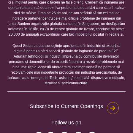
ci și motivul pentru care o facem ne face diferiți. Credem că ingineria are
oportunitatea unică de a rezolva problemele de astăzi care stau în calea
zilei de mâine. Timp de 25 de ani, ne-am străduit să fim cel mai de
încredere partener pentru cele mai dificile probleme de inginerie din
lume. Suntem organizație globală cu sediul în Singapore, ne desfășurăm
acivitatea în 18 țări, cu 78 de centre globale de livrare, conduse de peste
20.000 de angajați extraordinari care fac imposibilul posibil în fiecare zi.
Quest Global aduce cunoștințe aprofundate în industrie și expertiza
digitală pentru a oferi servicii globale de inginerie de produs E2E.
Adunăm tehnologii și industrii împreună cu contribuțiile diverselor
persoane și domeniile lor de expertiză pentru a rezolva problemele mai
bine, mai rapid. Această abordare multidimensională ne permite să
rezolvăm cele mai importante provocări din industria aerospațială, de
apărare, auto, energie, hi-Tech, asistență medicală, dispozitive medicale,
feroviar și semiconductore.
Subscribe to Current Openings
Follow us on