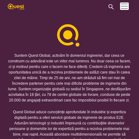
Suntem Quest Global, activăm în domeniul ingineriei, dar ceea ce
construim cu adevărat este un viitor mai luminos. Nu doar ceea ce facem,
ci și motivul pentru care o facem ne face diferiți. Credem că ingineria are
oportunitatea unică de a rezolva problemele de astăzi care stau în calea
zilei de mâine. Timp de 25 de ani, ne-am străduit să fim cel mai de
încredere partener pentru cele mai dificile probleme de inginerie din
lume. Suntem organizație globală cu sediul în Singapore, ne desfășurăm
acivitatea în 18 țări, cu 78 de centre globale de livrare, conduse de peste
20.000 de angajați extraordinari care fac imposibilul posibil în fiecare zi.
Quest Global aduce cunoștințe aprofundate în industrie și expertiza
digitală pentru a oferi servicii globale de inginerie de produs E2E.
Adunăm tehnologii și industrii împreună cu contribuțiile diverselor
persoane și domeniile lor de expertiză pentru a rezolva problemele mai
bine, mai rapid. Această abordare multidimensională ne permite să