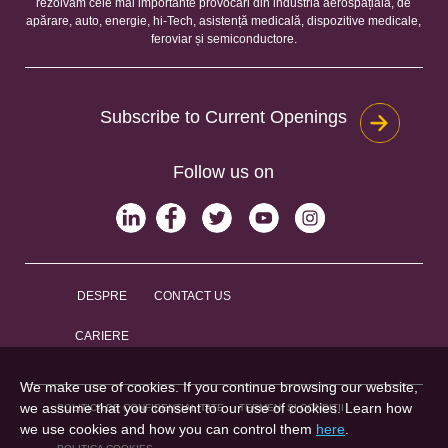
rezolvăm cele mai importante provocări din industria aerospațială, de
apărare, auto, energie, hi-Tech, asistență medicală, dispozitive medicale,
feroviar și semiconductore.
Subscribe to Current Openings
Follow us on
DESPRE
CONTACT US
CARIERE
We make use of cookies. If you continue browsing our website,
we assume that you consent to our use of cookies. Learn how
POLITICA DE CONFIDENȚIALITATE
TERMENI ȘI CONDIȚII
we use cookies and how you can control them
here
.