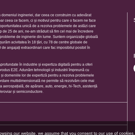
 domeniul ingineriei, dar ceea ce construim cu adevărat
oar ceea ce facem, ci și motivul pentru care o facem ne face
e oportunitatea unică de a rezolva problemele de astăzi care
mp de 25 de ani, ne-am străduit să fim cel mai de încredere
e probleme de inginerie din lume. Suntem organizație globală
șurăm acivitatea în 18 țări, cu 78 de centre globale de
de angajați extraordinari care fac imposibilul posibil în
rofundate în industrie și expertiza digitală pentru a oferi
 produs E2E. Adunăm tehnologii și industrii împreună cu
e și domeniile lor de expertiză pentru a rezolva problemele
ordare multidimensională ne permite să rezolvăm cele mai
ia aerospațială, de apărare, auto, energie, hi-Tech, asistență
feroviar și semiconductore.
owsing our website, we assume that you consent to our use of cookies