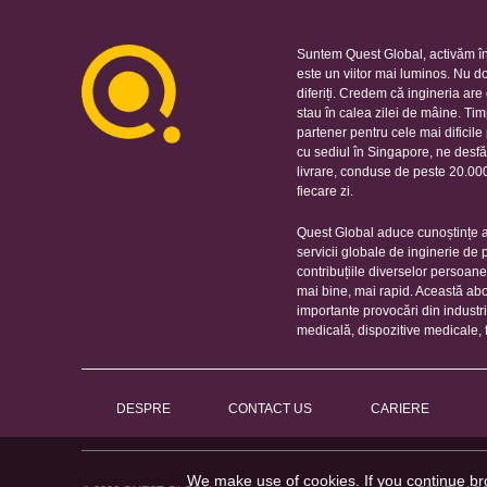
Suntem Quest Global, activăm în
este un viitor mai luminos. Nu d
diferiți. Credem că ingineria ar
stau în calea zilei de mâine. Ti
partener pentru cele mai dificil
cu sediul în Singapore, ne desfă
livrare, conduse de peste 20.000 
fiecare zi.
Quest Global aduce cunoștințe ap
servicii globale de inginerie de
contribuțiile diverselor persoan
mai bine, mai rapid. Această ab
importante provocări din industr
medicală, dispozitive medicale, 
DESPRE
CONTACT US
CARIERE
We make use of cookies. If you continue br