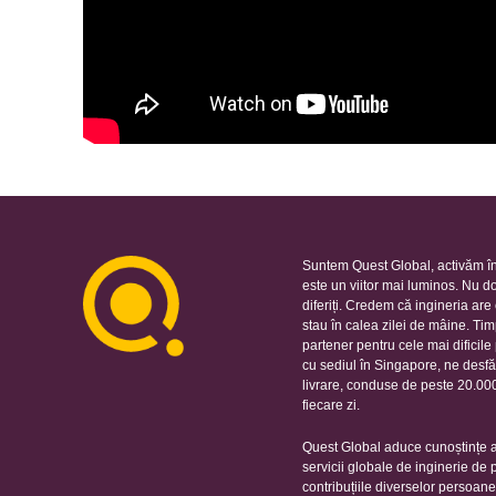
Suntem Quest Global, activăm în
este un viitor mai luminos. Nu d
diferiți. Credem că ingineria ar
stau în calea zilei de mâine. Ti
partener pentru cele mai dificil
cu sediul în Singapore, ne desfă
livrare, conduse de peste 20.000 
fiecare zi.
Quest Global aduce cunoștințe ap
servicii globale de inginerie de
contribuțiile diverselor persoan