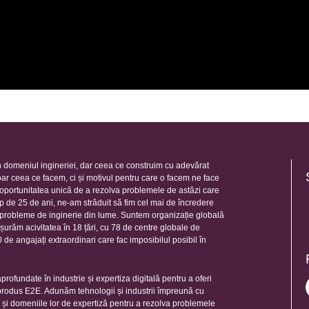
 domeniul ingineriei, dar ceea ce construim cu adevărat
oar ceea ce facem, ci și motivul pentru care o facem ne face
e oportunitatea unică de a rezolva problemele de astăzi care
mp de 25 de ani, ne-am străduit să fim cel mai de încredere
e probleme de inginerie din lume. Suntem organizație globală
șurăm acivitatea în 18 țări, cu 78 de centre globale de
de angajați extraordinari care fac imposibilul posibil în
rofundate în industrie și expertiza digitală pentru a oferi
 produs E2E. Adunăm tehnologii și industrii împreună cu
e și domeniile lor de expertiză pentru a rezolva problemele