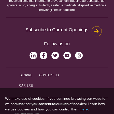
rezolvăm cele mai importante provocări din industria aerospațială, de
apărare, auto, energie, hi-Tech, asistență medicală, dispozitive medicale,
feroviar și semiconductore.
Subscribe to Current Openings
Follow us on
DESPRE
CONTACT US
CARIERE
We make use of cookies. If you continue browsing our website,
we assume that you consent to our use of cookies. Learn how
POLITICA DE CONFIDENȚIALITATE
TERMENI ȘI CONDIȚII
we use cookies and how you can control them
here
.