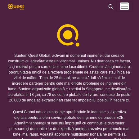
Suntem Quest Global, activăm în domeniul ingineriei, dar ceea ce
construim cu adevărat este un viitor mai luminos. Nu doar ceea ce facem,
ci și motivul pentru care o facem ne face diferiți. Credem că ingineria are
oportunitatea unică de a rezolva problemele de astăzi care stau în calea
zilei de mâine. Timp de 25 de ani, ne-am străduit să fim cel mai de
încredere partener pentru cele mai dificile probleme de inginerie din
lume. Suntem organizație globală cu sediul în Singapore, ne desfășurăm
acivitatea în 18 țări, cu 78 de centre globale de livrare, conduse de peste
20.000 de angajați extraordinari care fac imposibilul posibil în fiecare zi.
Quest Global aduce cunoștințe aprofundate în industrie și expertiza
digitală pentru a oferi servicii globale de inginerie de produs E2E.
Adunăm tehnologii și industrii împreună cu contribuțiile diverselor
persoane și domeniile lor de expertiză pentru a rezolva problemele mai
bine, mai rapid. Această abordare multidimensională ne permite să