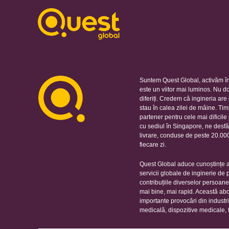
Suntem Quest Global, activăm în
este un viitor mai luminos. Nu d
diferiți. Credem că ingineria ar
stau în calea zilei de mâine. Ti
partener pentru cele mai dificil
cu sediul în Singapore, ne desfă
livrare, conduse de peste 20.000 
fiecare zi.
Quest Global aduce cunoștințe ap
servicii globale de inginerie de
contribuțiile diverselor persoan
mai bine, mai rapid. Această ab
importante provocări din industr
medicală, dispozitive medicale, 