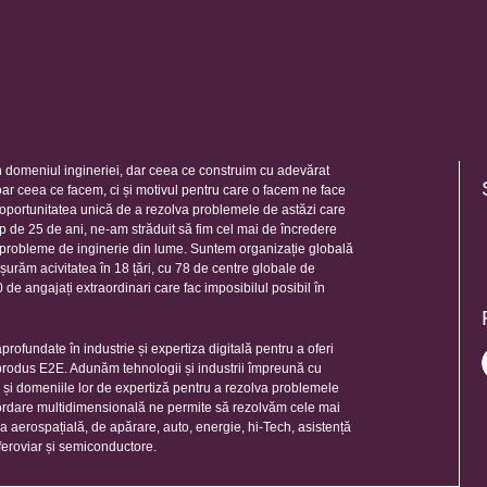
 domeniul ingineriei, dar ceea ce construim cu adevărat
oar ceea ce facem, ci și motivul pentru care o facem ne face
e oportunitatea unică de a rezolva problemele de astăzi care
mp de 25 de ani, ne-am străduit să fim cel mai de încredere
e probleme de inginerie din lume. Suntem organizație globală
șurăm acivitatea în 18 țări, cu 78 de centre globale de
de angajați extraordinari care fac imposibilul posibil în
rofundate în industrie și expertiza digitală pentru a oferi
 produs E2E. Adunăm tehnologii și industrii împreună cu
e și domeniile lor de expertiză pentru a rezolva problemele
ordare multidimensională ne permite să rezolvăm cele mai
ia aerospațială, de apărare, auto, energie, hi-Tech, asistență
feroviar și semiconductore.