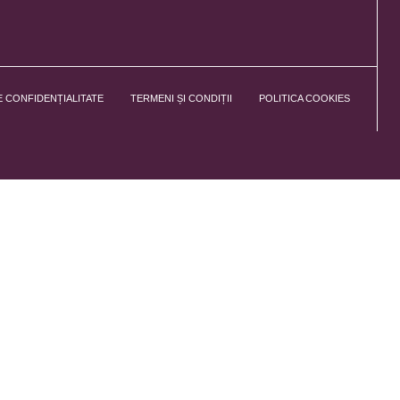
E CONFIDENȚIALITATE
TERMENI ȘI CONDIȚII
POLITICA COOKIES